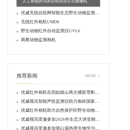
人工智能的鸟类识别高清云台摄像机
优威无线自组网智能生态野生动物监测系统
无线红外相机UMD6
野生动物红外自动监测仪UVL6
两爬动物监测相机
推荐新闻
MORE +
优威红外相机在四姑娘山再次捕获雪豹清晰活动影像 科技赋能野生动物保护，助力高山旗舰物种精准监测
优威视讯智能声纹监测仪助力南岭国家公园候选区智慧声纹监测工程建设，AI“听懂”鸟鸣获央视《新闻直播间》报道
优威红外相机助力自然保护区野生动物藏酋猴监测与保护
优威视讯受邀参加2026年生态大讲堂精品培训班，以AI智慧监测技术赋能生态系统变化监测
优威视讯受邀参加第62届热带生物学与保护协会年会，以AI赋能全球生物多样性智慧保护