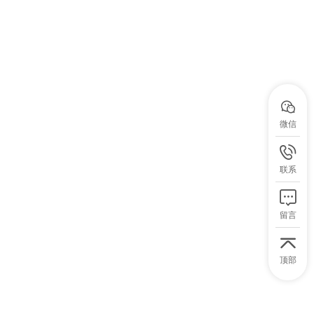

微信

联系

留言

顶部