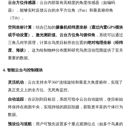
云台方位传感器
：云台内部装有高精度的角度传感器（如编码
器），能够实时反馈云台的水平方位角（Pan）和垂直俯仰角
（Tilt）。
空间坐标计算
：结合已知的
摄像机经纬度坐标（通过内置GPS模块
或手动设置）、激光测距值、云台方位角与俯仰角
，系统可以通过
三角几何学原理，计算出鸟类目标所在位置的
绝对地理坐标（经纬
度、海拔）
。这为绘制物种分布图和研究鸟类活动范围提供了至关
重要的数据。
4. 智能云台与控制模块
灵活机动
：云台支持水平360°连续旋转和垂直大角度俯仰，实现了
真正意义上的全方位、无死角监控。
自动追踪
：在识别到目标后，系统可指令云台自动旋转，使目标始
终保持在画面中央，实现持续的跟踪拍摄，获取更丰富的个体行为
数据。
预设位与巡航
：用户可预先设置多个重点观测位点（如多个鸟巢的